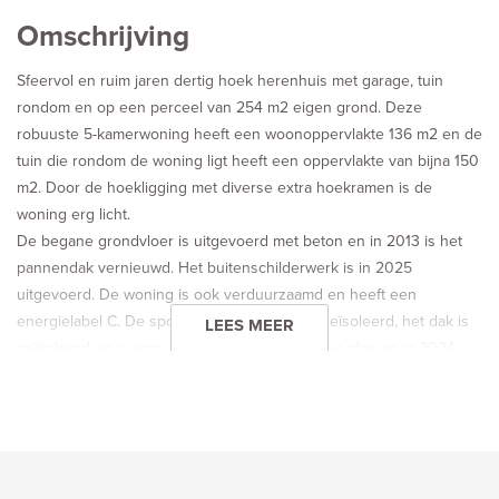
Omschrijving
Sfeervol en ruim jaren dertig hoek herenhuis met garage, tuin
rondom en op een perceel van 254 m2 eigen grond. Deze
robuuste 5-kamerwoning heeft een woonoppervlakte 136 m2 en de
tuin die rondom de woning ligt heeft een oppervlakte van bijna 150
m2. Door de hoekligging met diverse extra hoekramen is de
woning erg licht.
De begane grondvloer is uitgevoerd met beton en in 2013 is het
pannendak vernieuwd. Het buitenschilderwerk is in 2025
uitgevoerd. De woning is ook verduurzaamd en heeft een
energielabel C. De spouw van de zijmuur is geïsoleerd, het dak is
LEES MEER
geïsoleerd, er is voor een groot gedeelte HR++ glas en in 2024
zijn 9 zonnepanelen op het dak gelegd.
De woning ligt op een goede locatie aan de rand van de
Oranjebuurt in Vlaardingen Ambacht, dichtbij het historische Landje
van Chardon, de Vlaardingse Vaart en de Broekpolder. De woning
ligt ook vlakbij uitvalswegen en oprit A-20. Openbaar vervoer met