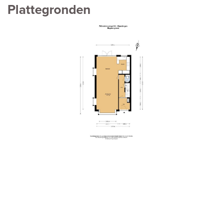
Plattegronden
vorige
volg