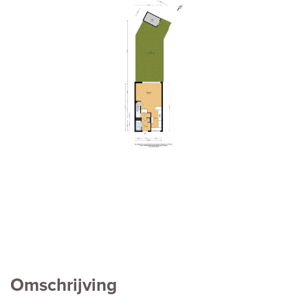
vorige
volg
Omschrijving