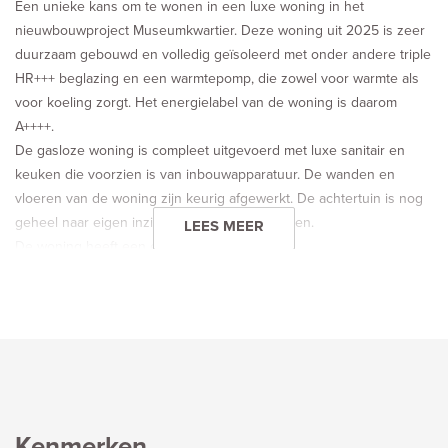
Een unieke kans om te wonen in een luxe woning in het
nieuwbouwproject Museumkwartier. Deze woning uit 2025 is zeer
duurzaam gebouwd en volledig geïsoleerd met onder andere triple
HR+++ beglazing en een warmtepomp, die zowel voor warmte als
voor koeling zorgt. Het energielabel van de woning is daarom
A++++.
De gasloze woning is compleet uitgevoerd met luxe sanitair en
keuken die voorzien is van inbouwapparatuur. De wanden en
vloeren van de woning zijn keurig afgewerkt. De achtertuin is nog
geheel naar eigen inzicht en wens te realiseren.
LEES MEER
De woning heeft een eigen parkeerplaats!
De ligging nabij het centrum van Vlaardingen is ideaal, met
openbaar vervoer (metro, bus) en alle binnenstedelijke
voorzieningen op korte afstand. Kom kijken en laat je overtuigen
door deze moderne en energiezuinige woning.
INDELING:
Begane grond:
Kenmerken