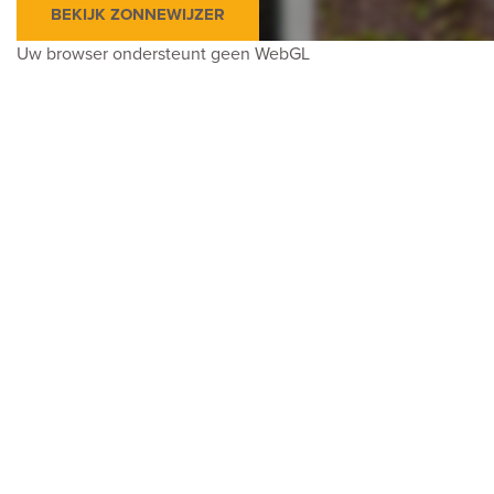
Bouwjaar
1958
BEKIJK ZONNEWIJZER
Uw browser ondersteunt geen WebGL
Onderhoud binnen
Goed
Onderhoud buiten
Goed
Oppervlakten en inhoud
Oppervlakte
68m²
Inhoud
230m³
Indeling
Kamers
4
Slaapkamers
3