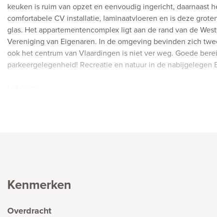
keuken is ruim van opzet en eenvoudig ingericht, daarnaast 
comfortabele CV installatie, laminaatvloeren en is deze grot
glas. Het appartementencomplex ligt aan de rand van de West
Vereniging van Eigenaren. In de omgeving bevinden zich twe
ook het centrum van Vlaardingen is niet ver weg. Goede ber
parkeergelegenheid! Recreatie en natuur in de nabijgelegen B
Indeling:
Begane grond:
Afgesloten entreehal met brievenbussen, toegang tot de berg
Woonverdieping (4e verdieping):
Entree woning met tochtportaal met meterkast. Hal met toega
voorzijde een eenvoudige keukenopstelling met 2-pits inducti
met CV-ketel opstelling en een systeemplafond met ingebouwd
Kenmerken
hier veel ruimte voor uitbreiding.
Woonkamer van ruim 17 m2 met laminaatvloer, glasvlies behan
Overdracht
dubbelglas met vrij uitzicht. Aansluitend slaapkamer van bijna