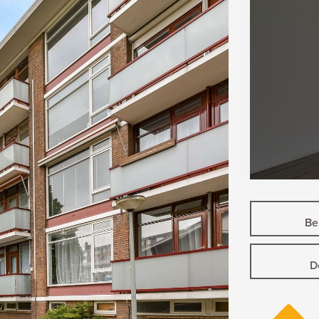
Bek
D