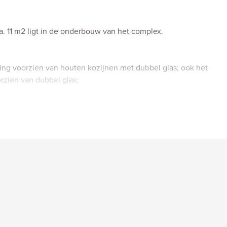
a. 11 m2 ligt in de onderbouw van het complex.
ning voorzien van houten kozijnen met dubbel glas; ook het
zien van dubbel glas;
taande uit 5 groepen met aardlekschakelaar;
 HR combi ketel uit 2021;
ond gelegen. De jaarlijkse canon bedraagt € 49,76 en het
56;
genaren met een bijdrage van € 191,71 per maand.
snel
-------
makelaar mee, deze komt op voor uw belang.