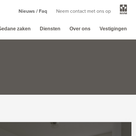
Nieuws / Faq
Neem contact met ons op
Gedane zaken
Diensten
Over ons
Vestigingen