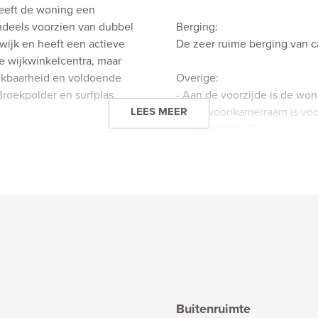
heeft de woning een
endeels voorzien van dubbel
Berging:
wijk en heeft een actieve
De zeer ruime berging van c
e wijkwinkelcentra, maar
eikbaarheid en voldoende
Overige:
roekpolder en surfplas.
- Aan de voorzijde is de wo
grote woonkamerraam is voor
LEES MEER
- Energielabel D;
- Elektrische installatie bes
- Eigen CV-installatie Tzerra
ingen en het trappenhuis.
- De woning is op erfpachtgr
recht loopt tot 15 februari 20
- Actieve Vereniging van Ei
ng tot de vertrekken. Aan
- Oplevering in overleg, kan 
ekookplaat, een vaste kast
e verlichting. Met 7,8 m2 is
----------------------------------------
g, groot raam met
Neem uw eigen NVM aankoop
Buitenruimte
 11 m2. Aan de balkonzijde 2