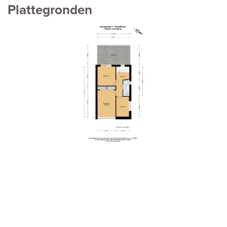
Plattegronden
vorige
volg