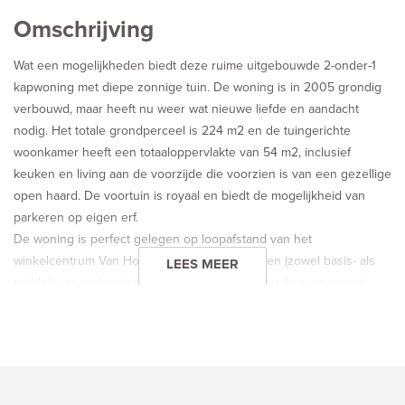
Omschrijving
Wat een mogelijkheden biedt deze ruime uitgebouwde 2-onder-1
kapwoning met diepe zonnige tuin. De woning is in 2005 grondig
verbouwd, maar heeft nu weer wat nieuwe liefde en aandacht
nodig. Het totale grondperceel is 224 m2 en de tuingerichte
woonkamer heeft een totaaloppervlakte van 54 m2, inclusief
keuken en living aan de voorzijde die voorzien is van een gezellige
open haard. De voortuin is royaal en biedt de mogelijkheid van
parkeren op eigen erf.
De woning is perfect gelegen op loopafstand van het
winkelcentrum Van Hogendorpkwartier, scholen (zowel basis- als
LEES MEER
middelbaar onderwijs) en het openbaar vervoer (bus en metro).
Voor een fijne wandeling in de natuur loopt u zo naar het
Nieuwlantpark en het Oranjepark.
Indeling