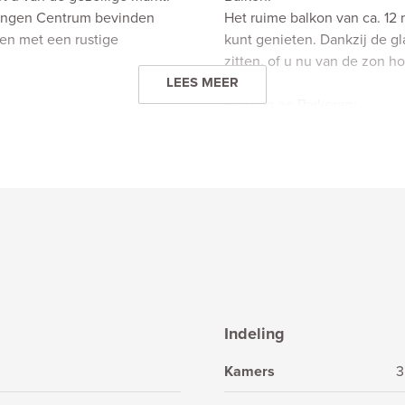
dingen Centrum bevinden
Het ruime balkon van ca. 12 
ren met een rustige
kunt genieten. Dankzij de gl
zitten, of u nu van de zon ho
LEES MEER
Berging en Parkeren:
Bij het appartement hoort ee
Op het naastgelegen terrein 
eau en brievenbussen. Via
Bijzonderheden:
- Oplevering in overleg, kan 
- Bouwjaar 1999.
- Woonoppervlak 89 m2, + 1
- Energielabel B.
- Verwarming en warm water 
² en voelt heerlijk licht en
- Erfpacht afgekocht tot 17-1
Indeling
zen vloer, gespachtelde
- Actieve en gezonde VvE
gde uitstraling.
- Onderdeel van complex “
Kamers
3
orzien van diverse