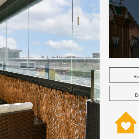
Bek
D