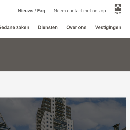
Nieuws / Faq
Neem contact met ons op
Gedane zaken
Diensten
Over ons
Vestigingen