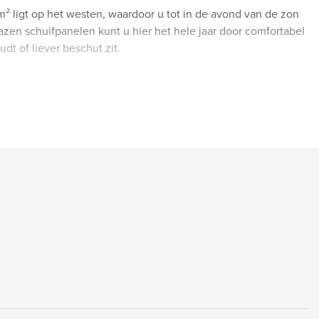
m² ligt op het westen, waardoor u tot in de avond van de zon
azen schuifpanelen kunt u hier het hele jaar door comfortabel
udt of liever beschut zit.
n eigen (fiets)berging op de eerste verdieping.
is een parkeerplaats te huur voor slechts € 60,- per maand.
snel.
3 m2 balkon + berging van 6m2.
via HR-combiketel (Remeha Tzerra, 2019).
2-2047
Hoogwitte” aan de Hogewerf