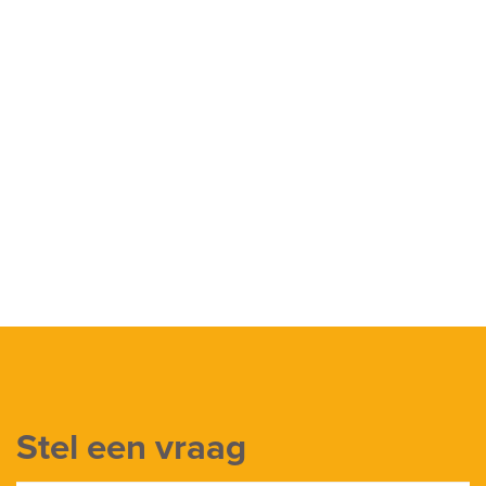
Energie
Energielabel
A
Isolatie
Dakisolatie, Dubbel glas, Muurisolatie, Vloerisolatie
Warm water
Centrale voorziening
Verwarming
Aardwarmte, Vloerverwarming geheel, Warmte Terugwininstallatie
Soort garage
Parkeerkelder, Parkeerplaats
Stel een vraag