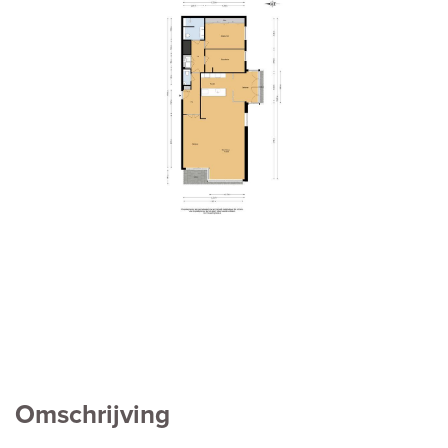
vorige
volg
Omschrijving