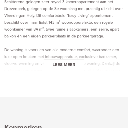
Schitterend gelegen zeer royaal 3-kamerappartement aan het
Drevenpark, gelegen op de 8e woonlaag met prachtig uitzicht over
Vlaardingen-Holy. Dit comfortabele “Easy Living” appartement
beschikt over maar liefst 143 m² woonoppervlakte, een royale
woonkamer van 84 m², twee ruime slaapkamers, een serre, apart
balkon én een eigen parkeerplaats in de parkeergarage.
De woning is voorzien van alle moderne comfort, waaronder een
luxe open keuken met inbouwapparatuur, exclusieve badkamer,
vloerverwarming en vloerkoeling in de gehele woning. Dankzij de
LEES MEER
grote panoramaramen geniet u van een uniek uitzicht over groen,
water en de Drevenwijk.
Via de ondergrondse parkeergarage bereikt u eenvoudig de lift
naar het appartement. Daarnaast ligt de woning zeer centraal ten
opzichte van de sneltram naar Rotterdam, winkelcentrum De Loper
en de recreatiegebieden Broekpolder, de Vaart en Midden-
Delfland.
Kenmerken