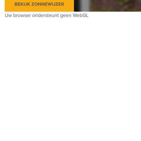
Onderhoud buiten
Goed
BEKIJK ZONNEWIJZER
Uw browser ondersteunt geen WebGL
Bijzonderheden
Beschermd stads- of dorpgezicht
Oppervlakten en inhoud
Oppervlakte
94m²
Perceel
104m²
Overig
4m²
Inhoud
354m³
Indeling
Kamers
4