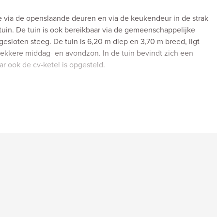
 via de openslaande deuren en via de keukendeur in de strak
tuin. De tuin is ook bereikbaar via de gemeenschappelijke
gesloten steeg. De tuin is 6,20 m diep en 3,70 m breed, ligt
lekkere middag- en avondzon. In de tuin bevindt zich een
r ook de cv-ketel is opgesteld.
nhoud ca. 354 m3.
.
 glas, dakisolatie en deels gevel isolatie
a uit 2020
10 groepen en aardlekschakelaar.
pacht, met een canon van € 7,08 per jaar.
icatie November.
 ouderdomsclausule opgenomen.