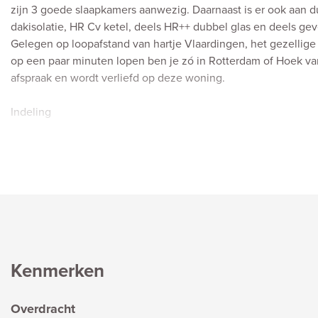
zijn 3 goede slaapkamers aanwezig. Daarnaast is er ook aan
dakisolatie, HR Cv ketel, deels HR++ dubbel glas en deels geve
Gelegen op loopafstand van hartje Vlaardingen, het gezellig
op een paar minuten lopen ben je zó in Rotterdam of Hoek v
afspraak en wordt verliefd op deze woning.
Indeling
Begane grond:
Entree met hal, lambrisering, nieuwe kunststof voordeur. Hee
m² inclusief de serre, met mooie laminaatvloer, sfeervol balk
met HR++ dubbel glas aan de voorzijde en in de serre. Handige
openslaande deuren naar de tuin.
Aan de achterzijde, in het uitgebouwde gedeelte, bevindt zi
keuken van 7,5 m², met betegelde vloer, plafond met ingebou
Kenmerken
fronten en voorzien van de volgende inbouwapparatuur: hete
kookplaat, magnetron en koel-/vrieskast. Betegelde achterw
Overdracht
hangend toilet en daarnaast de badkamer met witte betegelin