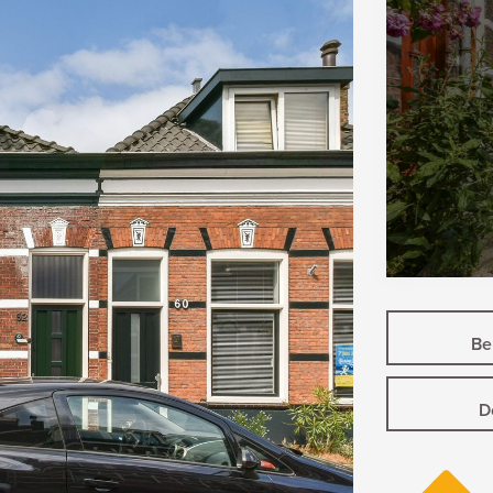
Bek
D