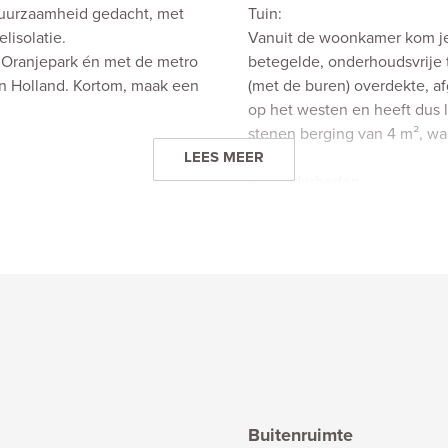
 duurzaamheid gedacht, met
Tuin:
lisolatie.
Vanuit de woonkamer kom je
e Oranjepark én met de metro
betegelde, onderhoudsvrije 
an Holland. Kortom, maak een
(met de buren) overdekte, af
op het westen en heeft dus 
stenen berging van 4 m², waa
LEES MEER
Bijzonderheden:
- Bouwjaar ca. 1894.
rlijk lichte woonkamer van 43
- Woonoppervlakte 94 m2, i
enplafond, kunststof ramen
- Perceeloppervlakte 104 m2
 trapkast. De serre heeft
- Geheel voorzien van dubbel
- Energielabel E
- HR CV ketel Remeha Avant
ch de halfopen, moderne
- Moderne groepenkast met 
wde verlichting, houtlook
- Eeuwigdurend recht van erf
luchtoven, keramische
- Oplevering in overleg, ind
and. Vervolgens een modern
- In de koopakte wordt een
Buitenruimte
g, wastafelmeubel,