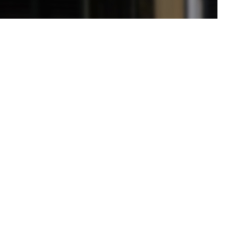
.V.-ketel
emeha Avanta HR (2020, Combi-ketel, Eigendom)