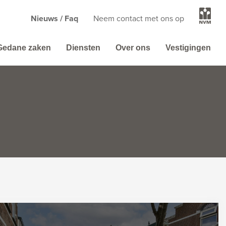
Nieuws / Faq
Neem contact met ons op
Gedane zaken
Diensten
Over ons
Vestigingen
n