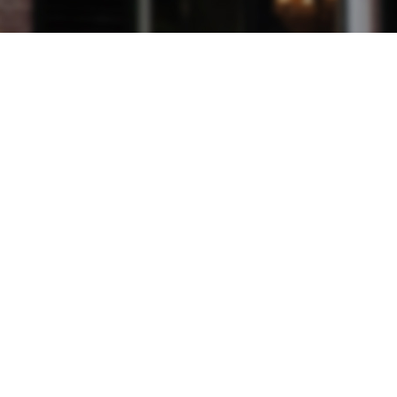
Verwarming
C
Ketel
R