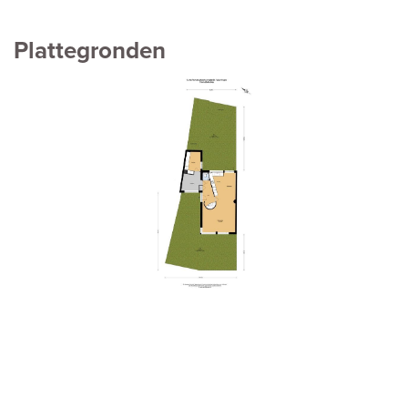
Plattegronden
vorige
volg