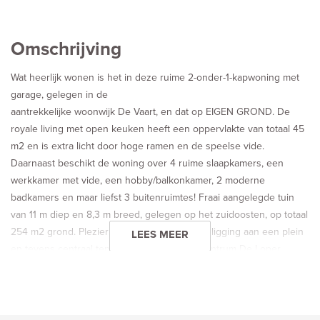
Omschrijving
Wat heerlijk wonen is het in deze ruime 2-onder-1-kapwoning met
garage, gelegen in de
aantrekkelijke woonwijk De Vaart, en dat op EIGEN GROND. De
royale living met open keuken heeft een oppervlakte van totaal 45
m2 en is extra licht door hoge ramen en de speelse vide.
Daarnaast beschikt de woning over 4 ruime slaapkamers, een
werkkamer met vide, een hobby/balkonkamer, 2 moderne
badkamers en maar liefst 3 buitenruimtes! Fraai aangelegde tuin
van 11 m diep en 8,3 m breed, gelegen op het zuidoosten, op totaal
254 m2 grond. Plezierige en kindvriendelijke ligging aan een plein
LEES MEER
en tevens centraal ten opzichte van winkelcentrum De Loper,
uitvalswegen en veel groene recreatie zoals de Vaart en de
Broekpolder.
Begane grond: