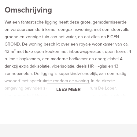
Omschrijving
Wat een fantastische ligging heeft deze grote, gemoderniseerde
en verduurzaamde 5-kamer eengezinswoning, met een sfeervolle
groene en zonnige tuin aan het water, en dat alles op EIGEN
GROND. De woning beschikt over een royale woonkamer van ca.
43 m² met luxe open keuken met inbouwapparatuur, open haard, 4
ruime slaapkamers, een moderne badkamer en energielabel A
dankzij extra dakisolatie, vloerisolatie, deels HR++-glas en 13
zonnepanelen. De ligging is superkindvriendelijk, aan een rustig
woonerf met speelruimte rondom de woning. In de directe
omgeving bevinden zich scholen, winkelcentrum De Loper,
LEES MEER
kinderboerderij Holywood en volop groen en recreatie, zoals de
Broekpolder en het Midden-Delflandgebied.
Indeling
Begane grond