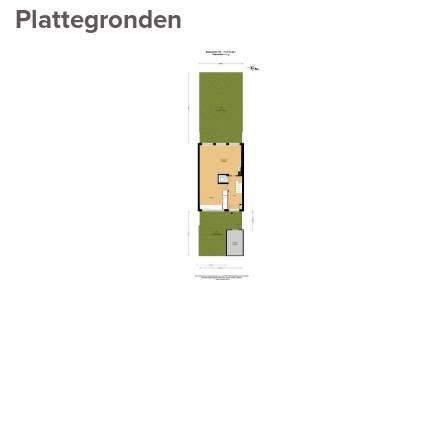
Plattegronden
vorige
volg