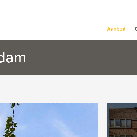
Aanbod
edam