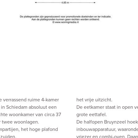
ze verrassend ruime 4-kamer
het vrije uitzicht.
l in Schiedam absoluut een
De eetkamer staat in open v
ichte woonkamer van circa 37
grote eettafel.
er twee woonlagen.
De halfopen Bruynzeel hoekk
mpartijen, het hoge plafond
inbouwapparatuur, waaronder
 zuiden.
vriezer en combi-oven. Daa