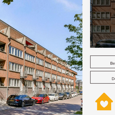
Bek
D