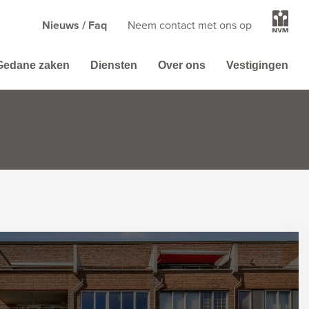
Nieuws / Faq
Neem contact met ons op
Gedane zaken
Diensten
Over ons
Vestigingen