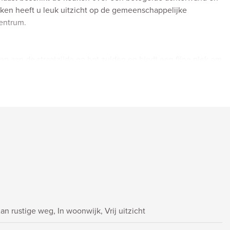
uken heeft u leuk uitzicht op de gemeenschappelijke
centrum.
en aan de straatzijde op het zuiden en biedt een fijne plek om
t op groen en de omgeving.
n eigen berging van 5,5 m² op de begane grond en een
esloten garage.
acht tot 1 augustus 2048 het erfpachtsrecht loopt tot 31 juli
m²;
an rustige weg, In woonwijk, Vrij uitzicht
rdlekschakelaars;