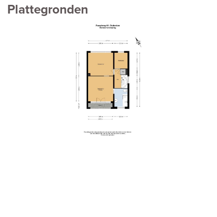
Plattegronden
vorige
volg