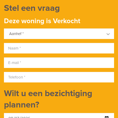
Ketel
Stel een vraag
Remeha Avanta (2019, Combi-ketel, Eigendom)
Deze woning is Verkocht
Soort garage
Aanhef *
Vrijstaand steen
Capaciteit
1
Wilt u een bezichtiging
plannen?