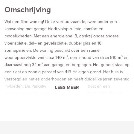
Omschrijving
Wat een fijne woning! Deze verduurzaamde, twee-onder-een-
kapwoning met garage biedt volop ruimte, comfort en
mogelijkheden. Met een energielabel B, dankzij onder andere
vloerisolatie, dak- en gevelisolatie, dubbel glas en 18
zonnepanelen. De woning beschikt over een ruime
woonoppervlakte van circa 140 m², een inhoud van circa 510 m³ en
daarnaast nog 34 m² aan garage en bergingen. Het geheel staat op
een riant en zonnig perceel van 413 m² eigen grond. Het huis is
verzorgd en netjes onderhouden en heeft duidelijke jaren zeventig
invloeden. De Pascalweg is een bijzondere straat en een
LEES MEER
verbindingsweg tussen Rotterdam en Barendrecht. Behalve het
NS-station Lombardijen zijn er ook verschillende busverbindingen
naar Rotterdam centrum. Alle voorzieningen zijn op korte afstand
bereikbaar zoals o.a. winkelcentrum, scholen, uitvalswegen en het
prachtige Kooiwalbos. Kortom: Een unieke kans om in een
bijzonder object te gaan wonen!