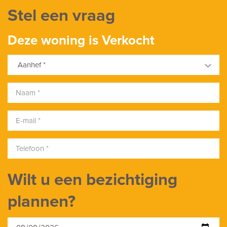
Stel een vraag
Soort garage
Inpandig
Deze woning is Verkocht
Capaciteit
Aanhef *
1
Voorzieningen
Voorzien van elektra, Voorzien van verwarming
Wilt u een bezichtiging
plannen?