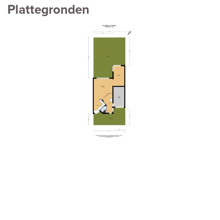
Plattegronden
vorige
volg