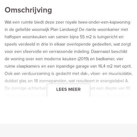
Omschrijving
Wat een ruimte biedt deze zeer royale twee-onder-een-kapwoning
in de geliefde woonwijk Plan Landweg! De riante woonkamer met
halfopen woonkeuken van samen bijna 55 m2 is tuingericht en
speels verdeeld in drie in elkaar overlopende gedeelten, wat zorgt
voor een sfeervolle en verrassende indeling. Daarnaast beschikt
de woning over een moderne keuken (2019) en badkamer, vier
ruime slaapkamers en een inpandige garage van 16,4 m2 met oprit.
Ook aan verduurzaming is gedacht met dak-, vloer- en muurisolatie,
dubbel glas en 18 zonnepanelen, wat resulteert in energielabel A.
De zonnige achtertuin op het zuidoosten is met een diepte van 10
LEES MEER
meter en een breedte van bijna 9 meter heerlijk ruim. De ligging is
ideaal: nabij de groene Rhoonse Grienden, de dorpskern van
Poortugaal, het metrostation en met een snelle verbinding via de
Groene Kruisweg naar de A15.
Tevens biedt de woning de mogelijkheid om te worden aangepast
tot een levensloopbestendige woning.